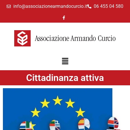
info@associazionearmandocurcio.it
06 455 04 580
Cittadinanza attiva